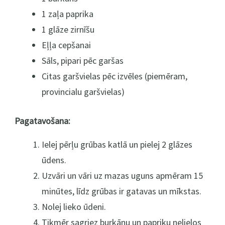
1 zaļa paprika
1 glāze zirnīšu
Eļļa cepšanai
Sāls, pipari pēc garšas
Citas garšvielas pēc izvēles (piemēram,
provincialu garšvielas)
Pagatavošana:
Ielej pērļu grūbas katlā un pielej 2 glāzes
ūdens.
Uzvāri un vāri uz mazas uguns apmēram 15
minūtes, līdz grūbas ir gatavas un mīkstas.
Nolej lieko ūdeni.
Tikmēr sagriez burkānu un papriku nelielos