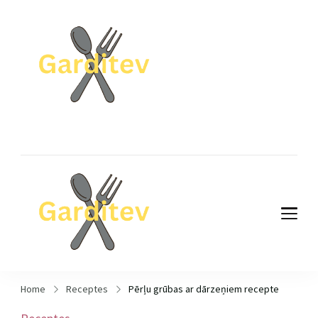
Garditev.lv
Atklāj garšu pasauli
Garditev.lv
Atklāj garšu pasauli
Home
Receptes
Pērļu grūbas ar dārzeņiem recepte